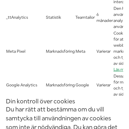
interag
Den här
6
används 
_ttAnalytics
Statistik
Teamtailor
månader
analyser
använder
Cookies
för att i
webbläsa
Meta Pixel
Marknadsföring
Meta
Varierar
marknad
och tjän
av sidan
Läs mer
Dessa c
för mar
Google Analytics
Marknadsföring
Google
Varierar
och tjän
av sidan
Din kontroll över cookies
Du har rätt att bestämma om du vill
samtycka till användningen av cookies
som inte är nödvändiga. Du kan göra det