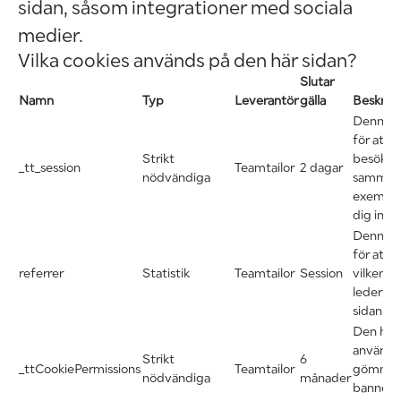
sidan, såsom integrationer med sociala
medier.
Vilka cookies används på den här sidan?
Slutar
Namn
Typ
Leverantör
gälla
Beskriv
Denna c
för att 
Strikt
besökar
_tt_session
Teamtailor
2 dagar
nödvändiga
sammanha
exempel 
dig inlo
Denna c
för att i
referrer
Statistik
Teamtailor
Session
vilken 
leder bes
sidan.
Den här
används 
Strikt
6
_ttCookiePermissions
Teamtailor
gömma 
nödvändiga
månader
bannern 