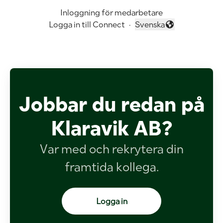
Inloggning för medarbetare
Logga in till Connect
·
Svenska
Byt språk
Jobbar du redan på
Klaravik AB?
Var med och rekrytera din
framtida kollega.
Logga in