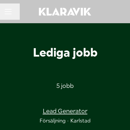
KARRIÄRMENY
Dela sidan
Lediga jobb
5 jobb
Lead Generator
Försäljning
·
Karlstad