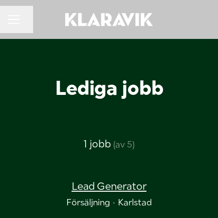
KARRIÄRMENY
Dela sidan
Lediga jobb
1 jobb
(av 5)
Lead Generator
Försäljning
·
Karlstad