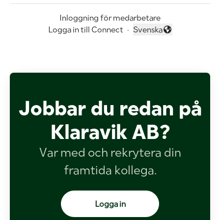
Inloggning för medarbetare
Logga in till Connect
·
Svenska
Byt språk
Jobbar du redan på
Klaravik AB?
Var med och rekrytera din
framtida kollega.
Logga in